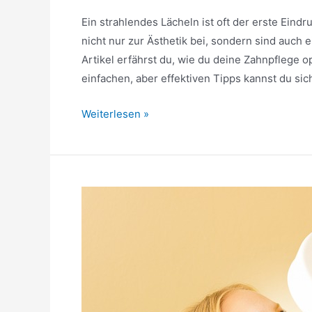
Ein strahlendes Lächeln ist oft der erste Eind
nicht nur zur Ästhetik bei, sondern sind auch
Artikel erfährst du, wie du deine Zahnpflege 
einfachen, aber effektiven Tipps kannst du sic
Schöne
Weiterlesen »
Zähne
»
Tipps
für
ein
strahlendes
Lächeln