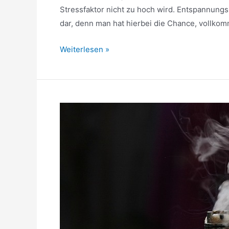
Stressfaktor nicht zu hoch wird. Entspannung
dar, denn man hat hierbei die Chance, vollko
Stress
Weiterlesen »
im
Alltag:
Ein
Besuch
im
Kosmetikstudio
ist
die
pure
Entspannung